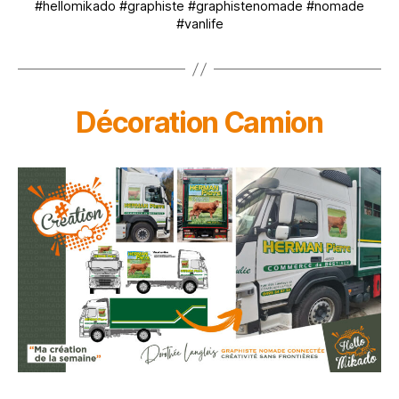
#hellomikado #graphiste #graphistenomade #nomade
#vanlife
Décoration Camion